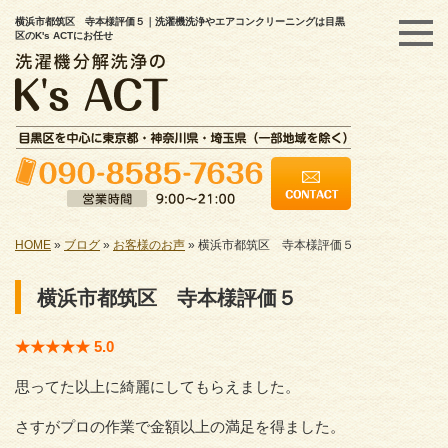
横浜市都筑区 寺本様評価５｜洗濯機洗浄やエアコンクリーニングは目黒
区のK's ACTにお任せ
HOME
»
ブログ
»
お客様のお声
»
横浜市都筑区 寺本様評価５
横浜市都筑区 寺本様評価５
★★★★★ 5.0
思ってた以上に綺麗にしてもらえました。
さすがプロの作業で金額以上の満足を得ました。