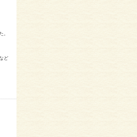
た。
など