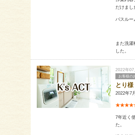
だけまし
バスルー
また洗濯
した。
2022年0
お客様の
とり様
2022年7
★★★★★
7年近く
た。